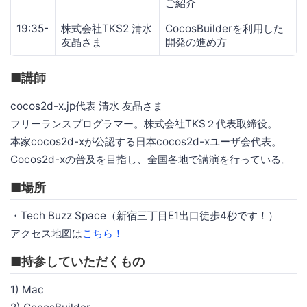
ご紹介
19:35-
株式会社TKS2 清水
CocosBuilderを利用した
友晶さま
開発の進め方
■講師
cocos2d-x.jp代表 清水 友晶さま
フリーランスプログラマー。株式会社TKS２代表取締役。
本家cocos2d-xが公認する日本cocos2d-xユーザ会代表。
Cocos2d-xの普及を目指し、全国各地で講演を行っている。
■場所
・Tech Buzz Space（新宿三丁目E1出口徒歩4秒です！）
アクセス地図は
こちら！
■持参していただくもの
1) Mac