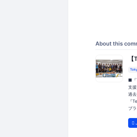
About this com
【T
Tok
■『
支援
過去
『T
ブラ
J