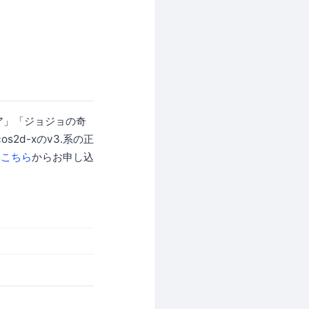
ア」「ジョジョの奇
2d-xのv3.系の正
、
こちら
からお申し込