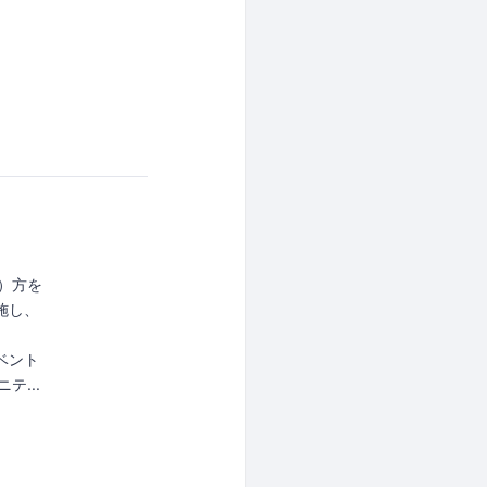
い）方を
施し、
ベント
テ...