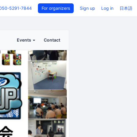
050-5291-7844
For organizers
Sign up
Log in
日本語
Events
Contact