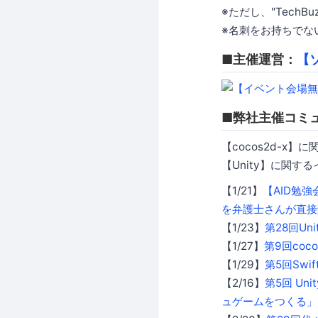
※ただし、"Tech
※名刺をお持ちでな
■主催運営：
【
■弊社主催コミ
【cocos2d-x】
【Unity】に関す
【1/21】
【AID勉
を弁護士さんが直接
【1/23】
第28回Un
【1/27】
第9回coc
【1/29】
第5回Swi
【2/16】
第5回 Un
ュゲームをつくる」