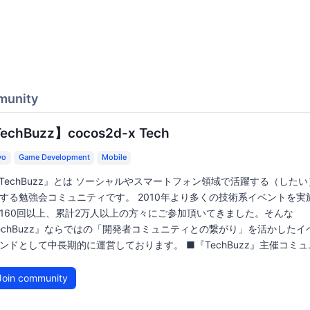
munity
echBuzz】cocos2d-x Tech
yo
Game Development
Mobile
TechBuzz』とは ソーシャルやスマートフォン領域で活躍する（した
する勉強会コミュニティです。 2010年より多くの技術系イベントを実
160回以上、累計2万人以上の方々にご参加頂いてきました。そんな
echBuzz』ならではの「開発者コミュニティとの繋がり」を活かしたイ
ンドとして中長期的に運営しております。 ■『TechBuzz』主催コミュニ
oin community