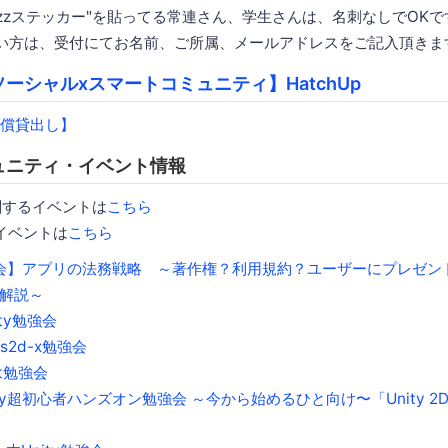
Buzzステッカー"を貼ってる常連さん、学生さんは、名刺なしでOKで
い方は、受付にてお名前、ご所属、メールアドレスをご記入頂きま
ソーシャルxスマートコミュニティ】HatchUp
ュニティ・イベント情報
に関するイベントは
こちら
るイベントは
こちら
強会】アプリの法務戦略 ～著作権？利用規約？ユーザーにプレゼン
解説～
ity勉強会
os2d-x勉強会
ft勉強会
ity超初心者ハンズオン勉強会 ～今から始めるひと向け〜「Unity 2D 