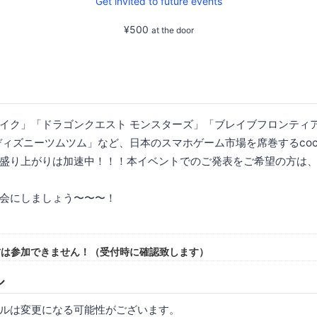
Get invited to future events
¥500
at the door
イク」「ドラゴンクエスト モンスターズ」「ブレイブフロンティ
ディズニーツムツム」など、日本のスマホゲーム市場を席巻するcocos
盛り上がりは加速中！！！本イベントでのご発表をご希望の方は
会にしましょう〜〜〜！
方は参加できません！（受付時に確認致します）
ル
ルは変更になる可能性がございます。