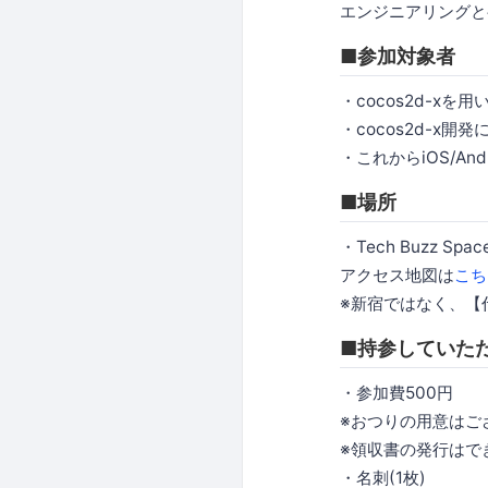
エンジニアリングと
■参加対象者
・cocos2d-x
・cocos2d-x
・これからiOS/A
■場所
・Tech Buzz 
アクセス地図は
こち
※新宿ではなく、【
■持参していた
・参加費500円
※おつりの用意はご
※領収書の発行はで
・名刺(1枚)