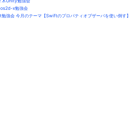
木Unity勉強会
cos2d-x勉強会
ift勉強会 今月のテーマ【Swiftのプロパティオブザーバを使い倒す